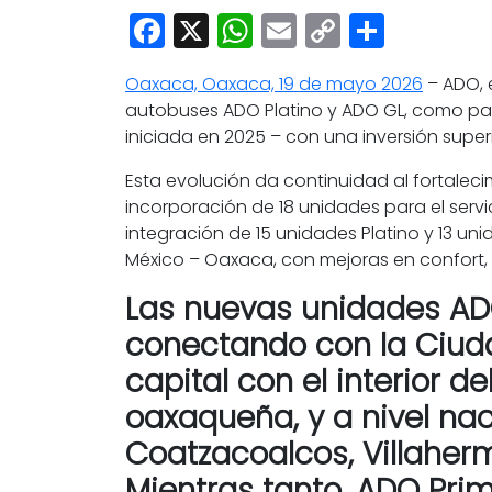
Facebook
X
WhatsApp
Email
Copy
Share
Link
Oaxaca, Oaxaca, 19 de mayo 2026
– ADO, 
autobuses ADO Platino y ADO GL, como part
iniciada en 2025 – con una inversión superi
Esta evolución da continuidad al fortalec
incorporación de 18 unidades para el servi
integración de 15 unidades Platino y 13 uni
México – Oaxaca, con mejoras en confort, 
Las nuevas unidades ADO
conectando con la Ciuda
capital con el interior 
oaxaqueña, y a nivel na
Coatzacoalcos, Villaherm
Mientras tanto, ADO Pri