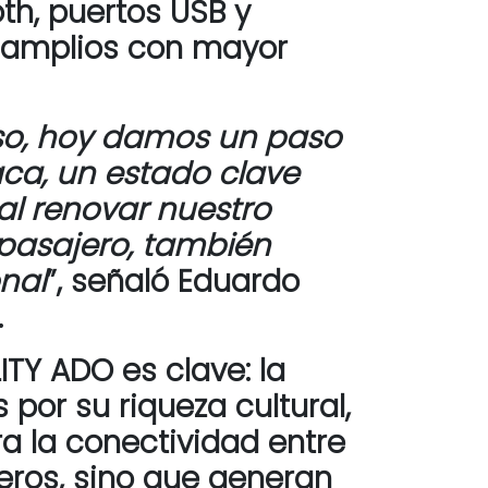
th, puertos USB y
os amplios con mayor
so, hoy damos un paso
aca, un estado clave
 al renovar nuestro
 pasajero, también
onal
”, señaló Eduardo
.
TY ADO es clave: la
por su riqueza cultural,
ra la conectividad entre
eros, sino que generan