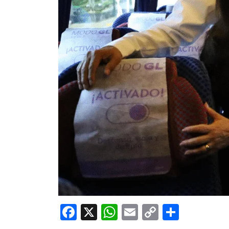
Facebook
X
WhatsApp
Email
Copy
Share
Link