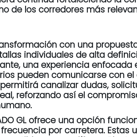
no de los corredores más relevan
ransformación con una propuesta 
llas individuales de alta definic
rtante, una experiencia enfocada 
uarios pueden comunicarse con el
 permitirá canalizar dudas, solici
eal, reforzando así el compromi
y humano.
io ADO GL ofrece una opción func
 frecuencia por carretera. Estas