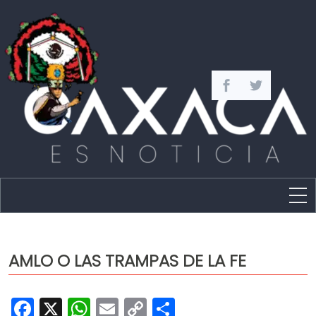
Estado
Política
AMLO O LAS TRAMPAS DE LA FE
Capital
Policíaca
Facebook
X
WhatsApp
Email
Copy
Share