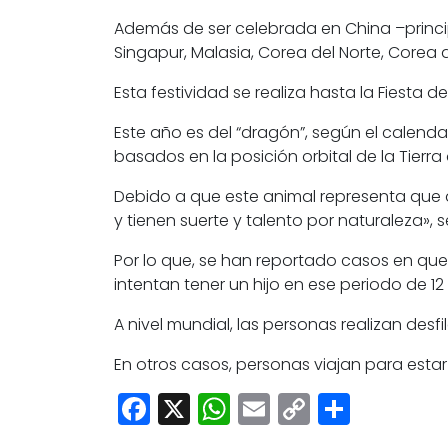
Además de ser celebrada en China –princi
Singapur, Malasia, Corea del Norte, Corea de
Esta festividad se realiza hasta la Fiesta d
Este año es del “dragón”, según el calenda
basados en la posición orbital de la Tierra
Debido a que este animal representa que q
y tienen suerte y talento por naturaleza»,
Por lo que, se han reportado casos en que
intentan tener un hijo en ese periodo de 12
A nivel mundial, las personas realizan des
En otros casos, personas viajan para estar
Facebook
X
WhatsApp
Email
Copy
Share
Link