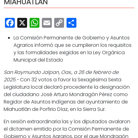
MIAHUATLÁN
Cultura
Deportes
Facebook
X
WhatsApp
Email
Copy
Share
Opinión
Link
La Comisión Permanente de Gobierno y Asuntos
Agrarios informó que se cumplieron los requisitos
y las formalidades exigidas en la Ley Orgánica
Municipal del Estado
San Raymundo Jalpan, Oax., a 26 de febrero de
2025.-
Con 32 votos a favor la Sexagésima Sexta
Legislatura local declaró procedente la designación
del ciudadano José Arturo Mondragón Pérez como
Regidor de Asuntos Indígenas del ayuntamiento de
Miahuatlán de Porfirio Díaz, en la Sierra Sur.
En sesión extraordinaria las y los diputados avalaron
el dictamen emitido por la Comisión Permanente de
Gobierno y Asuntos Agrarios, por el que Mondragón