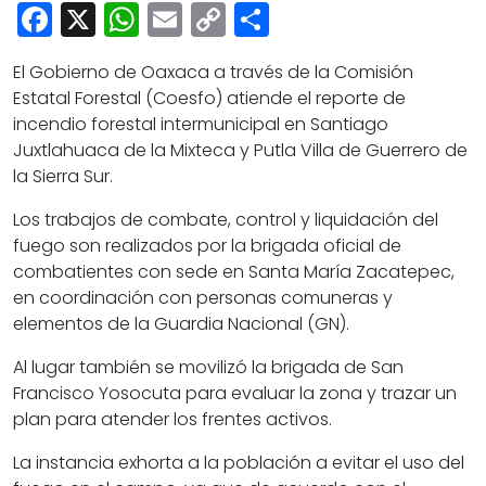
Cultura
Facebook
X
WhatsApp
Email
Copy
Share
Deportes
Link
El Gobierno de Oaxaca a través de la Comisión
Opinión
Estatal Forestal (Coesfo) atiende el reporte de
incendio forestal intermunicipal en Santiago
Juxtlahuaca de la Mixteca y Putla Villa de Guerrero de
la Sierra Sur.
Los trabajos de combate, control y liquidación del
fuego son realizados por la brigada oficial de
combatientes con sede en Santa María Zacatepec,
en coordinación con personas comuneras y
elementos de la Guardia Nacional (GN).
Al lugar también se movilizó la brigada de San
Francisco Yosocuta para evaluar la zona y trazar un
plan para atender los frentes activos.
La instancia exhorta a la población a evitar el uso del