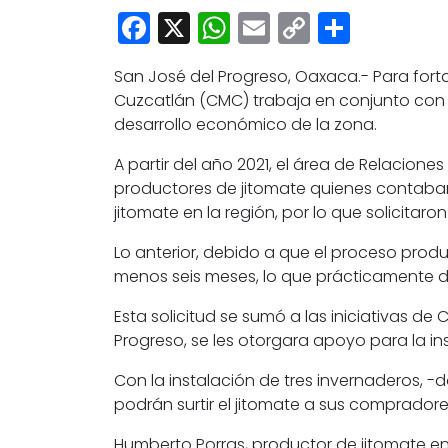
Facebook
X
WhatsApp
Email
Copy
Share
Link
San José del Progreso, Oaxaca.-
Para fort
Cuzcatlán (CMC) trabaja en conjunto con 
desarrollo económico de la zona.
A partir del año 2021, el área de Relacio
productores de jitomate quienes contaba
jitomate en la región, por lo que solicit
Lo anterior, debido a que el proceso product
menos seis meses, lo que prácticamente de
Esta solicitud se sumó a las iniciativas 
Progreso, se les otorgara apoyo para la i
Con la instalación de tres invernaderos, -
podrán surtir el jitomate a sus comprador
Humberto Porras, productor de jitomate 