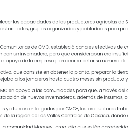
alecer las capacidades de los productores agrícolas de
autoridades, grupos organizados y pobladores para prom
nes Comunitarias de CMC, estableció canales efectivos d
n con un invernadero, pero que consideraban era insufi
aron el apoyo de la empresa para incrementar su número d
ivo, que consiste en obtener la planta, preparar la tierra 
jaba a los jornaleros hasta cuatro meses sin producto y 
de CMC en apoyo a las comunidades para que, a través del
nstalación de nuevos invernaderos, además de insumos, c
dos ya fueron entregados por CMC-, los productores traba
es de la región de Los Valles Centrales de Oaxaca, donde 
en la comunidad Maguey Largo, dijo que están agradecid