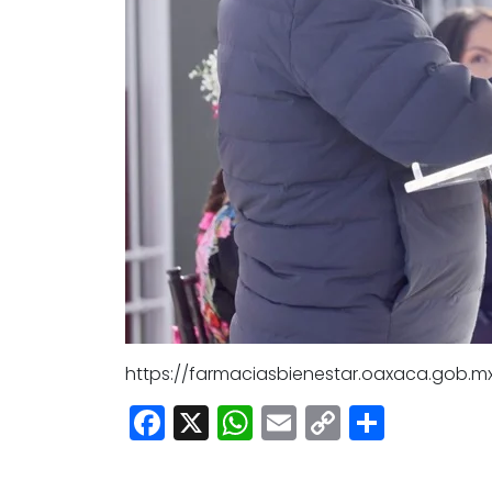
https://farmaciasbienestar.oaxaca.gob.mx/
Facebook
X
WhatsApp
Email
Copy
Share
Link