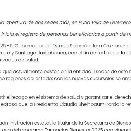
a apertura de dos sedes más, en Putla Villa de Guerrero
nicia el registro de personas beneficiarias a partir de h
025.-
El Gobernador del Estado Salomón Jara Cruz anunció
rero y Santiago Juxtlahuaca, con el fin de fortalecer la
rivados de salud.
 que actualmente existen en la entidad 11 sedes de este m
ocho regiones del estado; con las nuevas sucursales se a
ir el rezago en el sistema de salud y garantizar el dere
exitosa que la Presidenta Claudia Sheinbaum Pardo la ret
dministración estatal, la titular de la Secretaría de Bienes
toria del programa Farmacias Bienestar 2025 con vigencia