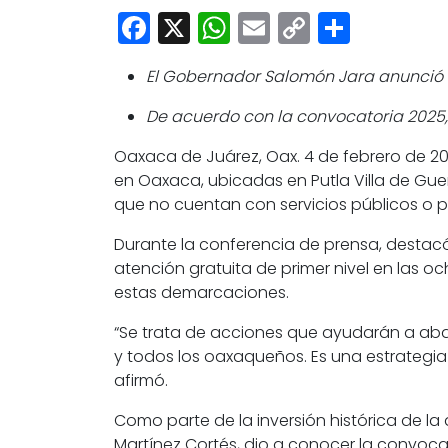
Facebook
X
WhatsApp
Email
Copy
Share
Link
El Gobernador Salomón Jara anunció l
De acuerdo con la convocatoria 2025, i
Oaxaca de Juárez, Oax. 4 de febrero de 2
en Oaxaca, ubicadas en Putla Villa de Guer
que no cuentan con servicios públicos o p
Durante la conferencia de prensa, destacó
atención gratuita de primer nivel en las 
estas demarcaciones.
“Se trata de acciones que ayudarán a abat
y todos los oaxaqueños. Es una estrategia 
afirmó.
Como parte de la inversión histórica de la a
Martínez Cortés, dio a conocer la convoca