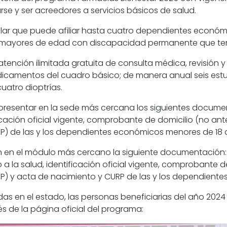
arse y ser acreedores a servicios básicos de salud.
lar que puede afiliar hasta cuatro dependientes económi
 mayores de edad con discapacidad permanente que ten
tención ilimitada gratuita de consulta médica, revisión y
camentos del cuadro básico; de manera anual seis estud
uatro dioptrías.
n presentar en la sede más cercana los siguientes documen
ficación oficial vigente, comprobante de domicilio (no ant
P) de las y los dependientes económicos menores de 18 
n en el módulo más cercano la siguiente documentación: f
la salud, identificación oficial vigente, comprobante de 
RP) y acta de nacimiento y CURP de las y los dependient
das en el estado, las personas beneficiarias del año 2024 
és de la página oficial del programa: