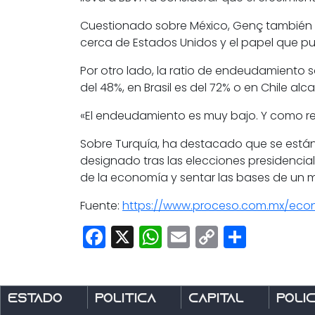
Cuestionado sobre México, Genç también ha
cerca de Estados Unidos y el papel que p
Por otro lado, la ratio de endeudamiento s
del 48%, en Brasil es del 72% o en Chile alca
«El endeudamiento es muy bajo. Y como res
Sobre Turquía, ha destacado que se están
designado tras las elecciones presidenci
de la economía y sentar las bases de un 
Fuente:
https://www.proceso.com.mx/eco
Facebook
X
WhatsApp
Email
Copy
Share
Link
Estado
Política
Capital
Polic