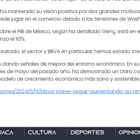
 mantenido su visión positiva por dos grandes motivos. P
uede jugar en el comercio debido a las tensiones de Was
obre el PIB de México, según ha detallado Genç, está en e
nza el 113%.
ultado, el sector y BBVA en particular, hemos estado cre
 dando señales de mejora del entorno económico. En su
ales de mayo del pasado año, ha demostrado un claro co
modelo de crecimiento económico más sano y sostenible
nomia/2024/6/5/bbva-preve-seguir-aumentando-su-rent
íaca
Cultura
Deportes
Opinió