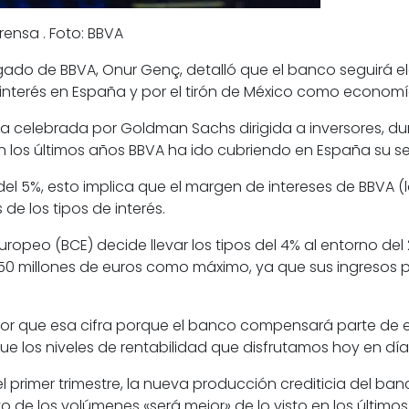
ensa . Foto: BBVA
gado de BBVA, Onur Genç, detalló que el banco seguirá ele
e interés en España y por el tirón de México como economí
a celebrada por Goldman Sachs dirigida a inversores, du
los últimos años BBVA ha ido cubriendo en España su sensi
del 5%, esto implica que el margen de intereses de BBVA 
e los tipos de interés.
 Europeo (BCE) decide llevar los tipos del 4% al entorno d
50 millones de euros como máximo, ya que sus ingresos po
nor que esa cifra porque el banco compensará parte de e
e los niveles de rentabilidad que disfrutamos hoy en dí
el primer trimestre, la nueva producción crediticia del ba
o de los volúmenes «será mejor» de lo visto en los últimos