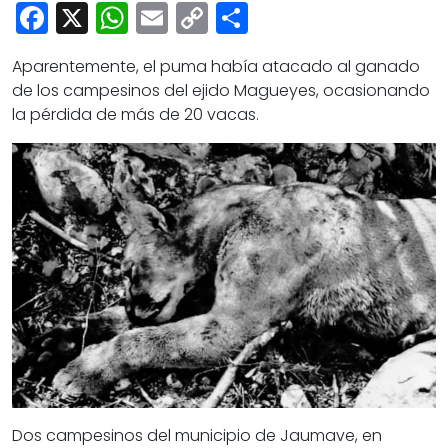
Cultura
Facebook
X
WhatsApp
Email
Copy
Share
Deportes
Link
Aparentemente, el puma había atacado al ganado
Opinión
de los campesinos del ejido Magueyes, ocasionando
la pérdida de más de 20 vacas.
Dos campesinos del municipio de Jaumave, en