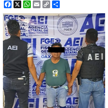
Cultura
Facebook
X
WhatsApp
Email
Copy
Share
Deportes
Link
Opinión