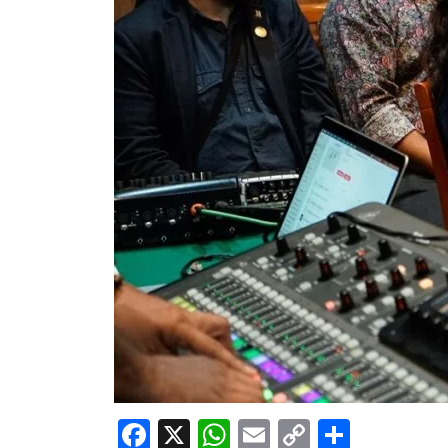
Facebook
X
WhatsApp
Email
Copy
Share