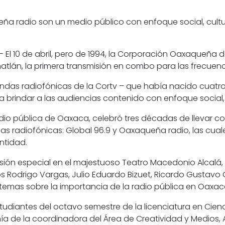
eña radio son un medio público con enfoque social, cultur
.- El 10 de abril, pero de 1994, la Corporación Oaxaqueña d
imatlán, la primera transmisión en combo para las frecuen
 ondas radiofónicas de la Cortv – que había nacido cuatr
brindar a las audiencias contenido con enfoque social, c
a radio pública de Oaxaca, celebró tres décadas de llevar
as radiofónicas: Global 96.9 y Oaxaqueña radio, las cua
ntidad.
isión especial en el majestuoso Teatro Macedonio Alcalá
s Rodrigo Vargas, Julio Eduardo Bizuet, Ricardo Gustavo 
emas sobre la importancia de la radio pública en Oaxaca,
udiantes del octavo semestre de la licenciatura en Cien
de la coordinadora del Área de Creatividad y Medios, Al