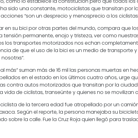
to, como lo establece la constitución pero que todos los c
 ha sido una constante, motociclistas que transitan por l
 acciones “
son un desprecio y menosprecio a los ciclistas
tar en su bici por otras partes del mundo, compara que 
a tensión permanente, enojo y tristeza, ver como nuestr
s los transportes motorizados
nos echan completamente
encia de que el uso de la bici es un medio de transporte 
 nosotrxs”.
 vial más” suman más de
16 mil las personas muertas en hec
opellados en el estado en los últimos cuatro años,
urge qu
s contra autos motorizados que transitan por la ciudad
 la vida de ciclistas, transeúnte y quienes no se moviliza
n ciclista de la tercera edad fue atropellado por un camión
xaca. Según el reporte, la persona manejaba su biciclet
o sobre la calle. Fue la Cruz Roja quien llegó para traslad