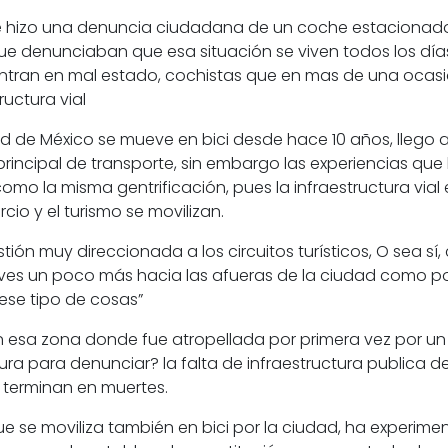
” se hizo una denuncia ciudadana de un
coche estacionado 
e denunciaban que esa situación se viven todos los días
uentran en mal estado,
cochistas que en mas de una ocasi
ructura vial
dad de México se mueve en bici desde hace 10 años, lle
rincipal de transporte, sin embargo las experiencias que 
s como la misma
gentrificación,
pues
la infraestructura vi
io y el turismo se movilizan.
ón muy direccionada a los circuitos turísticos, O sea sí, 
eves un poco más hacia las afueras de la ciudad como pod
ese tipo de cosas”
esa zona donde fue atropellada por primera vez por un 
ura para denunciar?
la falta de infraestructura publica d
 terminan en muertes.
ue se moviliza también en bici por la ciudad, ha experime