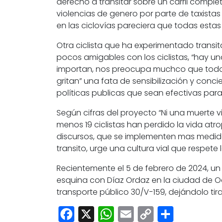
derecho a transitar sobre un carril comple
violencias de genero por parte de taxistas
en las ciclovías pareciera que todas estas
Otra ciclista que ha experimentado transi
pocos amigables con los ciclistas,
“hay un
importan
, nos preocupa muchco que todo
gritan”
una fata de sensibilización y conci
políticas publicas que sean efectivas para
Según cifras del proyecto “Ni una muerte
menos
19 ciclistas han perdido la vida atr
discursos, que se implementen mas medida
transito, urge una cultura vial que respete
Recientemente el 5 de febrero de 2024
, u
esquina con Díaz Ordaz en la ciudad de Oa
transporte público 30/V-159, dejándolo tirad
Facebook
X
WhatsApp
Email
Copy
Share