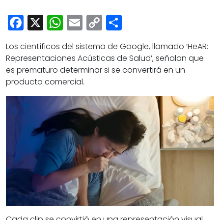
Cultura
Facebook
X
WhatsApp
Email
Copy
Share
Deportes
Link
Opinión
Los científicos del sistema de Google, llamado ‘HeAR:
Representaciones Acústicas de Salud’, señalan que
es prematuro determinar si se convertirá en un
producto comercial.
Cada clip se convirtió en una representación visual