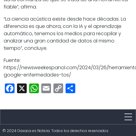
fiable”, afirma.
“La ciencia acústica existe desde hace décadas. La
diferencia es que ahora, con la IA y el aprendizaje
automático, tenemos los medios para recopilar y
analizar una gran cantidad de datos al mismo
tiempo”, concluye.
Fuente:
https://newsweekespanol.com/2024/03/26/herramient
google-enfermedades-tos/
Facebook
X
WhatsApp
Email
Copy
Share
Link
Estado
© 2024 Oaxaca es Noticia. Todos los derechos reservados.