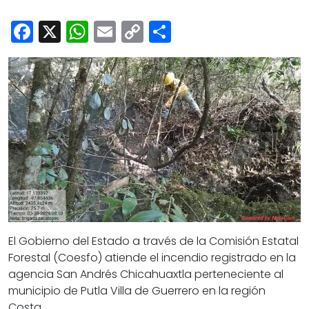
Cultura
Facebook
X
WhatsApp
Email
Copy
Share
Deportes
Link
Opinión
El Gobierno del Estado a través de la Comisión Estatal
Forestal (Coesfo) atiende el incendio registrado en la
agencia San Andrés Chicahuaxtla perteneciente al
municipio de Putla Villa de Guerrero en la región
Costa.