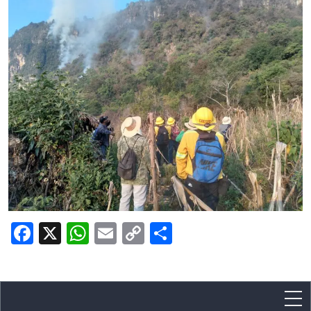
Facebook
X
WhatsApp
Email
Copy
Share
Link