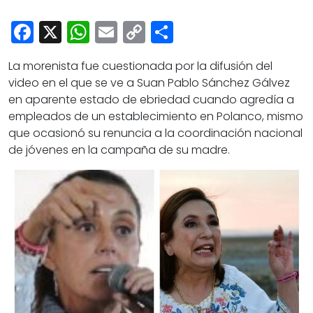
Cultura
Facebook
X
WhatsApp
Email
Copy
Share
Deportes
Link
Opinión
La morenista fue cuestionada por la difusión del
video en el que se ve a Suan Pablo Sánchez Gálvez
en aparente estado de ebriedad cuando agredía a
empleados de un establecimiento en Polanco, mismo
que ocasionó su renuncia a la coordinación nacional
de jóvenes en la campaña de su madre.