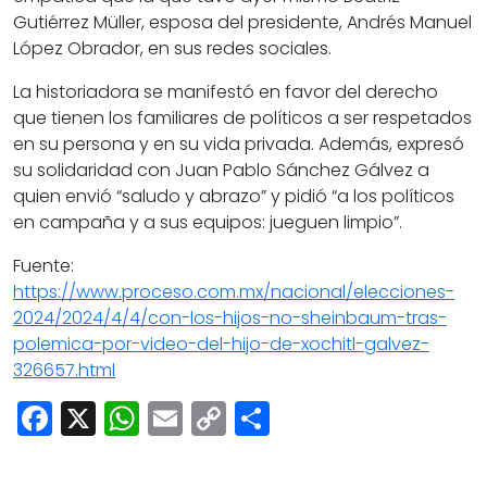
Gutiérrez Müller, esposa del presidente, Andrés Manuel
López Obrador, en sus redes sociales.
La historiadora se manifestó en favor del derecho
que tienen los familiares de políticos a ser respetados
en su persona y en su vida privada. Además, expresó
su solidaridad con Juan Pablo Sánchez Gálvez a
quien envió “saludo y abrazo” y pidió “a los políticos
en campaña y a sus equipos: jueguen limpio”.
Fuente:
https://www.proceso.com.mx/nacional/elecciones-
2024/2024/4/4/con-los-hijos-no-sheinbaum-tras-
polemica-por-video-del-hijo-de-xochitl-galvez-
326657.html
Facebook
X
WhatsApp
Email
Copy
Share
Link