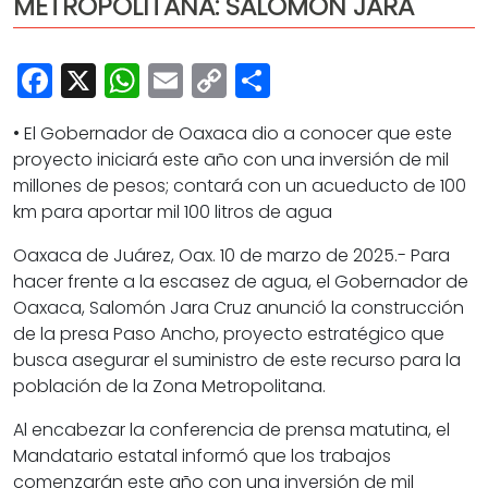
METROPOLITANA: SALOMÓN JARA
Cultura
Deportes
Facebook
X
WhatsApp
Email
Copy
Share
Opinión
Link
• El Gobernador de Oaxaca dio a conocer que este
proyecto iniciará este año con una inversión de mil
millones de pesos; contará con un acueducto de 100
km para aportar mil 100 litros de agua
Oaxaca de Juárez, Oax. 10 de marzo de 2025.- Para
hacer frente a la escasez de agua, el Gobernador de
Oaxaca, Salomón Jara Cruz anunció la construcción
de la presa Paso Ancho, proyecto estratégico que
busca asegurar el suministro de este recurso para la
población de la Zona Metropolitana.
Al encabezar la conferencia de prensa matutina, el
Mandatario estatal informó que los trabajos
comenzarán este año con una inversión de mil