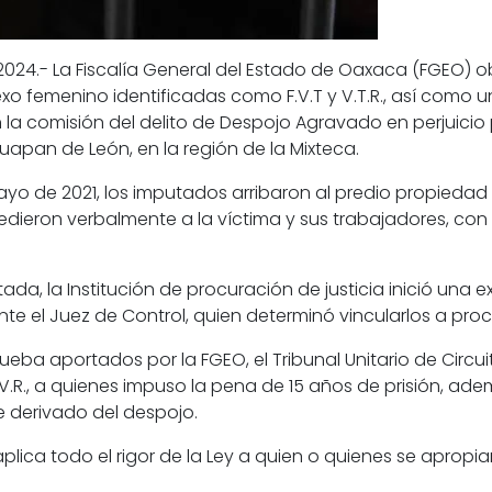
2024.- La Fiscalía General del Estado de Oaxaca (FGEO) 
exo femenino identificadas como F.V.T y V.T.R., así como
 la comisión del delito de Despojo Agravado en perjuicio 
ajuapan de León, en la región de la Mixteca.
yo de 2021, los imputados arribaron al predio propiedad 
redieron verbalmente a la víctima y sus trabajadores, con
ada, la Institución de procuración de justicia inició una 
te el Juez de Control, quien determinó vincularlos a pro
ueba aportados por la FGEO, el Tribunal Unitario de Circu
 C.V.R., a quienes impuso la pena de 15 años de prisión, a
e derivado del despojo.
plica todo el rigor de la Ley a quien o quienes se aprop