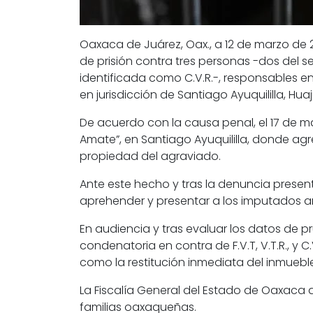
Oaxaca de Juárez, Oax., a 12 de marzo de 
de prisión contra tres personas -dos del s
identificada como C.V.R.-, responsables en
en jurisdicción de Santiago Ayuquililla, Hu
De acuerdo con la causa penal, el 17 de ma
Amate”, en Santiago Ayuquililla, donde ag
propiedad del agraviado.
Ante este hecho y tras la denuncia present
aprehender y presentar a los imputados an
En audiencia y tras evaluar los datos de pr
condenatoria en contra de F.V.T, V.T.R., y
como la restitución inmediata del inmuebl
La Fiscalía General del Estado de Oaxaca a
familias oaxaqueñas.