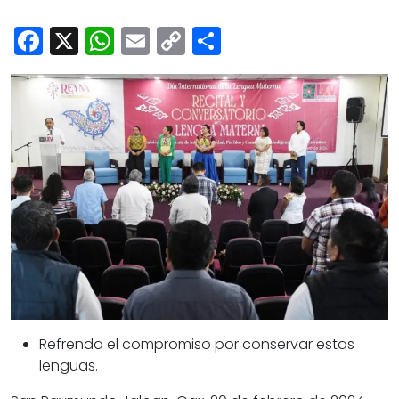
Cultura
Facebook
X
WhatsApp
Email
Copy
Share
Deportes
Link
Opinión
Refrenda el compromiso por conservar estas
lenguas.