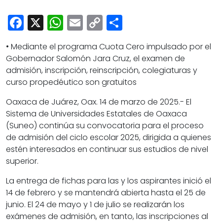
Cultura
Facebook
X
WhatsApp
Email
Copy
Share
Deportes
Link
Opinión
• Mediante el programa Cuota Cero impulsado por el
Gobernador Salomón Jara Cruz, el examen de
admisión, inscripción, reinscripción, colegiaturas y
curso propedéutico son gratuitos
Oaxaca de Juárez, Oax. 14 de marzo de 2025.- El
Sistema de Universidades Estatales de Oaxaca
(Suneo) continúa su convocatoria para el proceso
de admisión del ciclo escolar 2025, dirigida a quienes
estén interesados en continuar sus estudios de nivel
superior.
La entrega de fichas para las y los aspirantes inició el
14 de febrero y se mantendrá abierta hasta el 25 de
junio. El 24 de mayo y 1 de julio se realizarán los
exámenes de admisión, en tanto, las inscripciones al