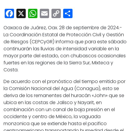
Cultura
Facebook
X
WhatsApp
Email
Copy
Share
Deportes
Link
Opinión
Oaxaca de Juárez, Oax. 28 de septiembre de 2024.-
La Coordinación Estatal de Protección Civil y Gestión
de Riesgos (CEPCyGR) informa que para este sábado
continuarán las lluvias de intensidad variable en la
mayor parte del estado, con chubascos ocasionales
fuertes en las regiones de la Sierra Sur, Mixteca y
Costa.
De acuerdo con el pronóstico del tiempo emitido por
la Comisión Nacional del Agua (Conagua), esto se
deriva de los remanentes del huracán «John» que se
ubica en las costas de Jalisco y Nayarit, en
combinación con un canal de baja presión en el
occidente y centro de México, la vaguada
monzonica que se extiende hasta el pacifico
centroamericano transportando humedad desde el