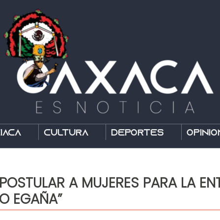
íaca
Cultura
Deportes
Opinió
STULAR A MUJERES PARA LA ENT
O EGAÑA”