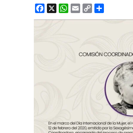
Facebook
X
WhatsApp
Email
Copy
Share
Link