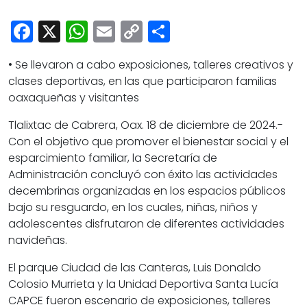
Cultura
Facebook
X
WhatsApp
Email
Copy
Share
Deportes
Link
Opinión
• Se llevaron a cabo exposiciones, talleres creativos y
clases deportivas, en las que participaron familias
oaxaqueñas y visitantes
Tlalixtac de Cabrera, Oax. 18 de diciembre de 2024.-
Con el objetivo que promover el bienestar social y el
esparcimiento familiar, la Secretaría de
Administración concluyó con éxito las actividades
decembrinas organizadas en los espacios públicos
bajo su resguardo, en los cuales, niñas, niños y
adolescentes disfrutaron de diferentes actividades
navideñas.
El parque Ciudad de las Canteras, Luis Donaldo
Colosio Murrieta y la Unidad Deportiva Santa Lucía
CAPCE fueron escenario de exposiciones, talleres