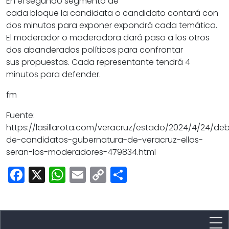
En el segundo segmento de
cada bloque la
candidata
o
candidato
contará con
dos minutos para exponer expondrá cada temática.
El
moderador
o
moderadora
dará paso a los otros
dos abanderados políticos para confrontar
sus
propuestas
. Cada representante tendrá 4
minutos para defender.
fm
Fuente:
https://lasillarota.com/veracruz/estado/2024/4/24/de
de-candidatos-gubernatura-de-veracruz-ellos-
seran-los-moderadores-479834.html
Facebook
X
WhatsApp
Email
Copy
Share
Link