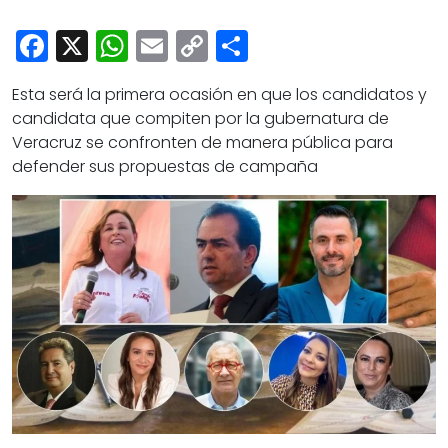
Cultura
Facebook
X
WhatsApp
Email
Copy
Share
Deportes
Link
Opinión
Esta será la primera ocasión en que los candidatos y
candidata que compiten por la gubernatura de
Veracruz se confronten de manera pública para
defender sus propuestas de campaña