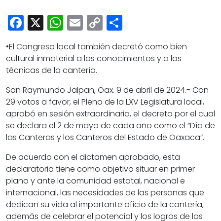
Cultura
Facebook
X
WhatsApp
Email
Copy
Share
Deportes
Link
Opinión
•El Congreso local también decretó como bien
cultural inmaterial a los conocimientos y a las
técnicas de la cantería.
San Raymundo Jalpan, Oax. 9 de abril de 2024.- Con
29 votos a favor, el Pleno de la LXV Legislatura local,
aprobó en sesión extraordinaria, el decreto por el cual
se declara el 2 de mayo de cada año como el “Día de
las Canteras y los Canteros del Estado de Oaxaca”.
De acuerdo con el dictamen aprobado, esta
declaratoria tiene como objetivo situar en primer
plano y ante la comunidad estatal, nacional e
internacional, las necesidades de las personas que
dedican su vida al importante oficio de la cantería,
además de celebrar el potencial y los logros de los