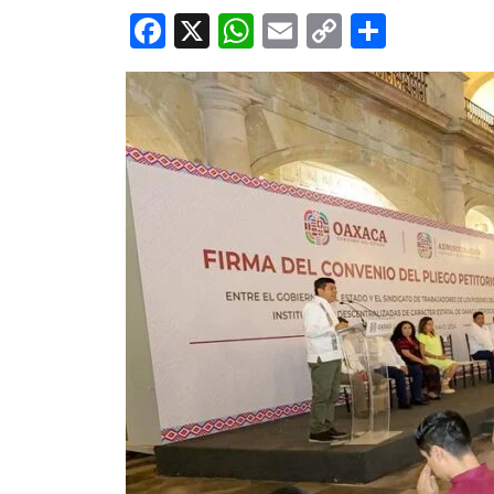
Facebook
X
WhatsApp
Email
Copy
Share
Link