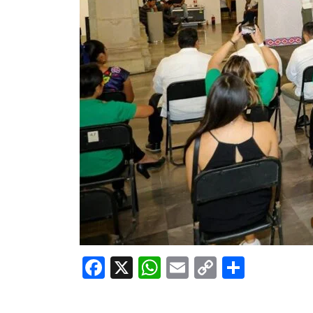
Facebook
X
WhatsApp
Email
Copy
Share
Link