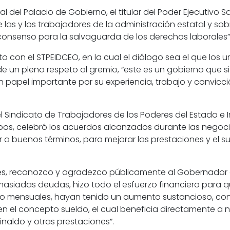
al del Palacio de Gobierno, el titular del Poder Ejecutivo 
as y los trabajadores de la administración estatal y so
consenso para la salvaguarda de los derechos laborales”
eto con el STPEIDCEO, en la cual el diálogo sea el que los
de un pleno respeto al gremio, “este es un gobierno que s
 papel importante por su experiencia, trabajo y convicció
el Sindicato de Trabajadores de los Poderes del Estado e 
lobos, celebró los acuerdos alcanzados durante las negoci
egar a buenos términos, para mejorar las prestaciones y el
ores, reconozco y agradezco públicamente al Gobernador
siadas deudas, hizo todo el esfuerzo financiero para q
o mensuales, hayan tenido un aumento sustancioso, con 
en el concepto sueldo, el cual beneficia directamente a
naldo y otras prestaciones”.