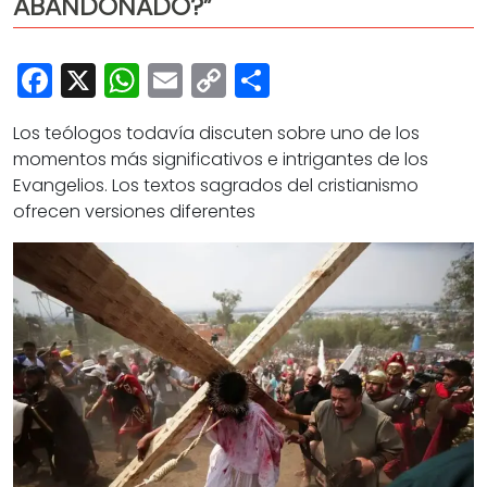
ABANDONADO?”
Cultura
Deportes
Facebook
X
WhatsApp
Email
Copy
Share
Opinión
Link
Los teólogos todavía discuten sobre uno de los
momentos más significativos e intrigantes de los
Evangelios. Los textos sagrados del cristianismo
ofrecen versiones diferentes