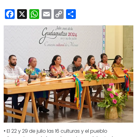
Cultura
Facebook
X
WhatsApp
Email
Copy
Share
Deportes
Link
Opinión
• El 22 y 29 de julio las 16 culturas y el pueblo