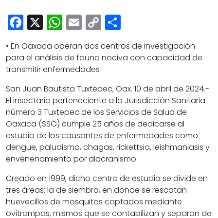
Cultura
Facebook
X
WhatsApp
Email
Copy
Share
Deportes
Link
Opinión
• En Oaxaca operan dos centros de investigación
para el análisis de fauna nociva con capacidad de
transmitir enfermedades
San Juan Bautista Tuxtepec, Oax. 10 de abril de 2024.-
El insectario perteneciente a la Jurisdicción Sanitaria
número 3 Tuxtepec de los Servicios de Salud de
Oaxaca (SSO) cumple 25 años de dedicarse al
estudio de los causantes de enfermedades como
dengue, paludismo, chagas, rickettsia, leishmaniasis y
envenenamiento por alacranismo.
Creado en 1999, dicho centro de estudio se divide en
tres áreas: la de siembra, en donde se rescatan
huevecillos de mosquitos captados mediante
ovitrampas, mismos que se contabilizan y separan de