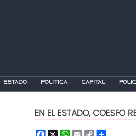
Estado
Política
Capital
Polic
EN EL ESTADO, COESFO 
Facebook
X
WhatsApp
Email
Copy
Share