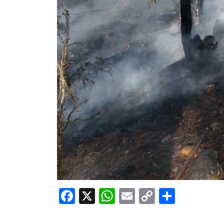
Facebook
X
WhatsApp
Email
Copy
Share
Link