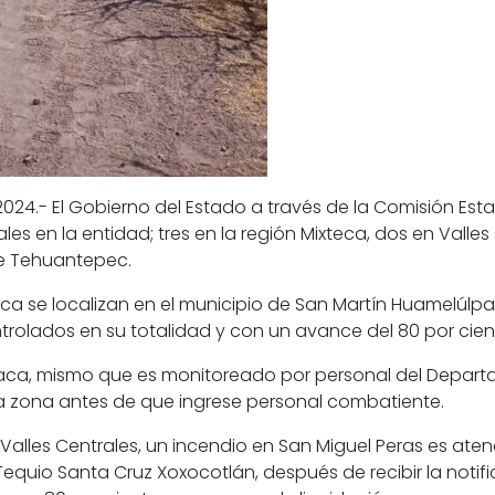
024.- El Gobierno del Estado a través de la Comisión Esta
s en la entidad; tres en la región Mixteca, dos en Valles C
de Tehuantepec.
teca se localizan en el municipio de San Martín Huamelúl
olados en su totalidad y con un avance del 80 por cient
huaca, mismo que es monitoreado por personal del Departa
la zona antes de que ingrese personal combatiente.
e Valles Centrales, un incendio en San Miguel Peras es a
Tequio Santa Cruz Xoxocotlán, después de recibir la notifi