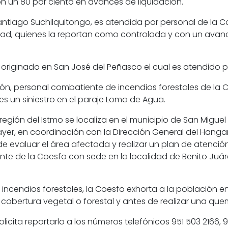
n un 80 por ciento en avances de liquidación.
antiago Suchilquitongo, es atendida por personal de la C
ad, quienes la reportan como controlada y con un avance
tro originado en San José del Peñasco el cual es atendido 
agón, personal combatiente de incendios forestales de la
es un siniestro en el paraje Loma de Agua.
 la región del Istmo se localiza en el municipio de San Mi
ayer, en coordinación con la Dirección General del Hangar
de evaluar el área afectada y realizar un plan de atención
nte de la Coesfo con sede en la localidad de Benito Juár
 incendios forestales, la Coesfo exhorta a la población e
obertura vegetal o forestal y antes de realizar una que
licita reportarlo a los números telefónicos 951 503 2166, 