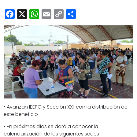
Cultura
Facebook
X
WhatsApp
Email
Copy
Share
Deportes
Link
Opinión
• Avanzan IEEPO y Sección XXII con la distribución de
este beneficio
• En próximos días se dará a conocer la
calendarización de las siguientes sedes