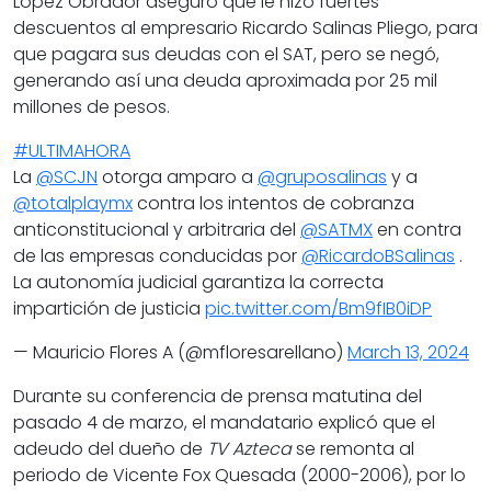
López Obrador aseguró que le hizo fuertes
descuentos al empresario Ricardo Salinas Pliego, para
que pagara sus deudas con el SAT, pero se negó,
generando así una deuda aproximada por 25 mil
millones de pesos.
#ULTIMAHORA
La
@SCJN
otorga amparo a
@gruposalinas
y a
@totalplaymx
contra los intentos de cobranza
anticonstitucional y arbitraria del
@SATMX
en contra
de las empresas conducidas por
@RicardoBSalinas
.
La autonomía judicial garantiza la correcta
impartición de justicia
pic.twitter.com/Bm9fIB0iDP
— Mauricio Flores A (@mfloresarellano)
March 13, 2024
Durante su conferencia de prensa matutina del
pasado 4 de marzo, el mandatario explicó que el
adeudo del dueño de
TV Azteca
se remonta al
periodo de Vicente Fox Quesada (2000-2006), por lo