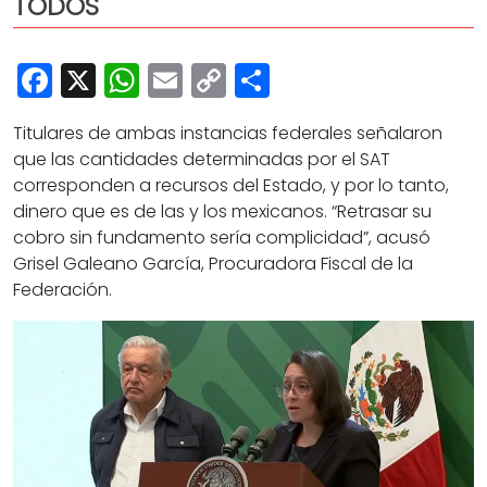
TODOS
Cultura
Deportes
Facebook
X
WhatsApp
Email
Copy
Share
Opinión
Link
Titulares de ambas instancias federales señalaron
que las cantidades determinadas por el SAT
corresponden a recursos del Estado, y por lo tanto,
dinero que es de las y los mexicanos. “Retrasar su
cobro sin fundamento sería complicidad”, acusó
Grisel Galeano García, Procuradora Fiscal de la
Federación.