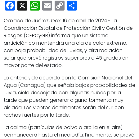
Cultura
Facebook
X
WhatsApp
Email
Copy
Share
Deportes
Link
Oaxaca de Juárez, Oax. 16 de abril de 2024.- La
Opinión
Coordinación Estatal de Protección Civil y Gestión de
Riesgos (CEPCyGR) informa que un sistema
anticiclónico mantendrá una ola de calor extremo,
con baja probabilidad de lluvias, y alta radiación
solar que prevé registros superiores a 45 grados en
mayor parte del estado.
Lo anterior, de acuerdo con la Comisión Nacional del
Agua (Conagua) que señala bajas probabilidades de
lluvia, cielo despejado con algunas nubes por la
tarde que pueden generar alguna tormenta muy
aislada. Los vientos dominantes serán del sur con
rachas fuertes por la tarde.
La calima (partículas de polvo o arcilla en el aire)
permanecerá hasta el mediodía. Finalmente, se prevé