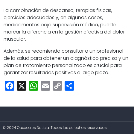
La combinación de descanso, terapias físicas,
ejercicios adecuados y, en algunos casos,
medicamentos bajo supervisión médica, puede
marcar la diferencia en la gestión efectiva del dolor
muscular.
Además, se recomienda consultar a un profesional
de la salud para obtener un diagnóstico preciso y un
plan de tratamiento personalizado es crucial para
garantizar resultados positivos a largo plazo.
Facebook
X
WhatsApp
Email
Copy
Share
Link
Estado
© 2024 Oaxaca es Noticia. Todos los derechos reservados.