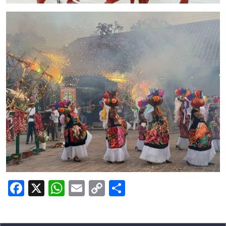
Facebook
X
WhatsApp
Email
Copy
Share
Link