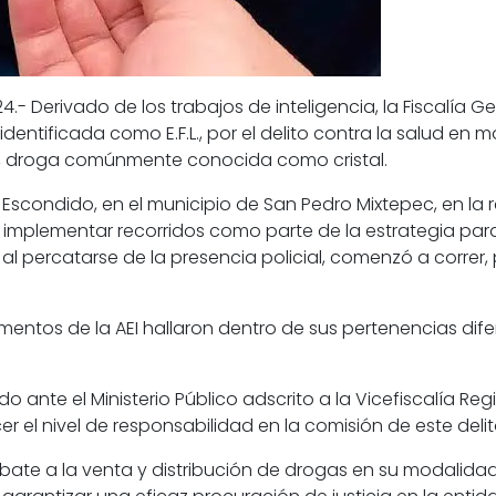
24.- Derivado de los trabajos de inteligencia, la Fiscalía
dentificada como E.F.L., por el delito contra la salud 
, droga comúnmente conocida como cristal.
o Escondido, en el municipio de San Pedro Mixtepec, en la 
al implementar recorridos como parte de la estrategia para
 al percatarse de la presencia policial, comenzó a correr
elementos de la AEI hallaron dentro de sus pertenencias dif
o ante el Ministerio Público adscrito a la Vicefiscalía Re
r el nivel de responsabilidad en la comisión de este delit
mbate a la venta y distribución de drogas en su modalid