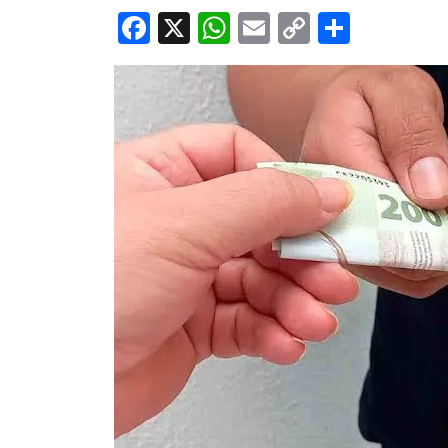
Facebook
X
WhatsApp
Email
Copy
Share
Link