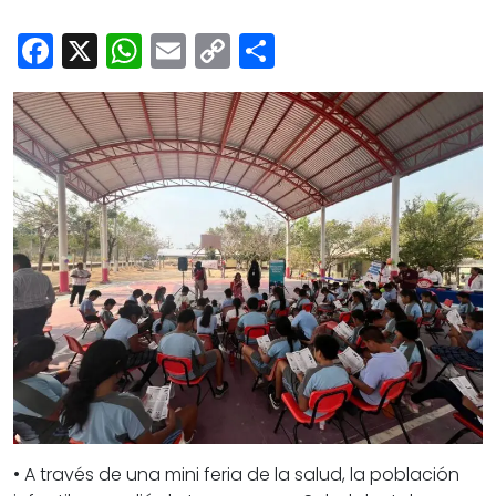
Cultura
Facebook
X
WhatsApp
Email
Copy
Share
Deportes
Link
Opinión
• A través de una mini feria de la salud, la población