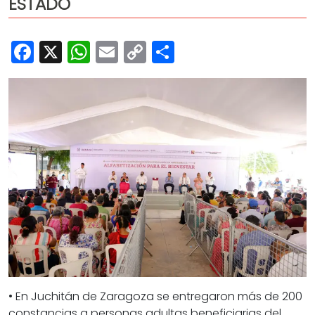
ESTADO
Cultura
Deportes
Facebook
X
WhatsApp
Email
Copy
Share
Opinión
Link
• En Juchitán de Zaragoza se entregaron más de 200
constancias a personas adultas beneficiarias del