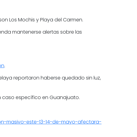
 son
Los Mochis
y
Playa del Carmen
.
ienda mantenerse alertas sobre las
ón
.
elaya reportaron haberse quedado sin luz,
 caso específico en Guanajuato.
gon-masivo-este-13-14-de-mayo-afectara-