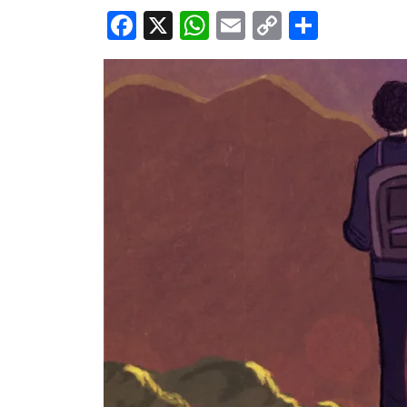
Facebook
X
WhatsApp
Email
Copy
Share
Link