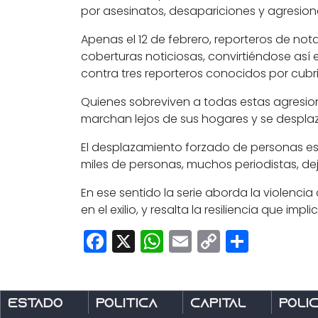
por asesinatos, desapariciones y agresiones
Apenas el 12 de febrero,
reporteros de nota
coberturas noticiosas, convirtiéndose así
contra tres reporteros
conocidos por cubri
Quienes sobreviven a todas estas agresion
marchan lejos de sus hogares y se despla
El desplazamiento forzado de personas es
miles de personas, muchos periodistas, dej
En ese sentido la serie aborda la violenci
en el exilio, y resalta la resiliencia que impli
Facebook
X
WhatsApp
Email
Copy
Share
Link
Estado
Política
Capital
Polic