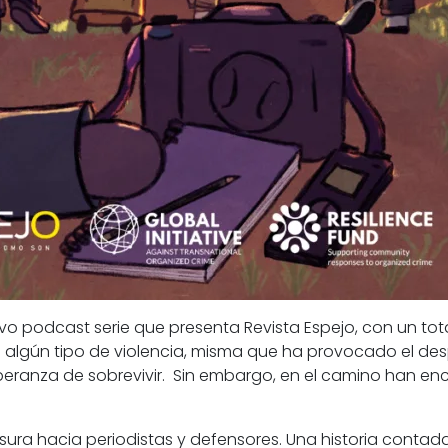
evo podcast serie que presenta
Revista Espejo
, con un tot
 algún tipo de violencia,
misma que ha provocado el
des
esperanza de sobrevivir. Sin embargo, en el camino han e
sura hacia periodistas y defensores.
Una historia contada 