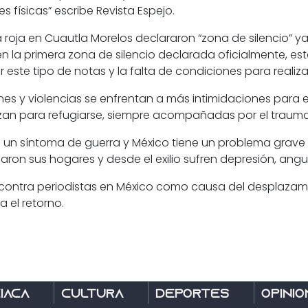
 físicas” escribe Revista Espejo.
 roja en Cuautla Morelos declararon “zona de silencio”
ya
en la primera zona de silencio declarada oficialmente
, es
r este tipo de notas y
la falta de condiciones para realiza
es y violencias se enfrentan a más intimidaciones para e
zan para refugiarse, siempre acompañadas por el trauma
 un síntoma de guerra y México tiene un problema grave
aron sus hogares y desde el exilio sufren depresión, angu
a contra periodistas en México como causa del desplazami
ca el retorno.
íaca
Cultura
Deportes
Opinió