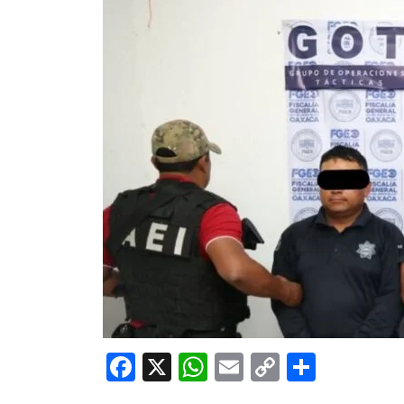
Facebook
X
WhatsApp
Email
Copy
Share
Link