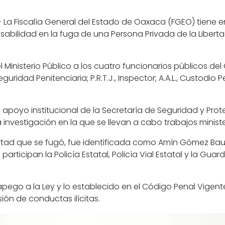
La Fiscalía General del Estado de Oaxaca (FGEO) tiene e
nsabilidad en la fuga de una Persona Privada de la Libert
 Ministerio Público a los cuatro funcionarios públicos del
uridad Penitenciaria; P.R.T.J., Inspector; A.A.L., Custodio P
l apoyo institucional de la Secretaría de Seguridad y P
la investigación en la que se llevan a cabo trabajos minist
bertad que se fugó, fue identificada como Amín Gómez Bau
ticipan la Policía Estatal, Policía Vial Estatal y la Guard
 apego a la Ley y lo establecido en el Código Penal Vigent
ión de conductas ilícitas.