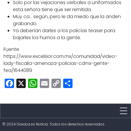
Solo por las vejaciones verbales a uniformados
esta señora tiene que ser remitida.
Muy ca… según, pero le da miedo que la anden
grabando.
Ya deberían darles a los policías teaser para
bajarles los humos a la gente.
Fuente:
https://www.excelsior.com.mx/comunidad/video-
lady-fiscalia-amenaza-policias-cdmx-gente-
fea/1644089
Facebook
X
WhatsApp
Email
Copy
Share
Link
Estado
© 2024 Oaxaca es Noticia. Todos los derechos reservados.