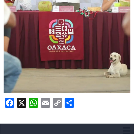
Facebook
X
WhatsApp
Email
Copy
Share
Link