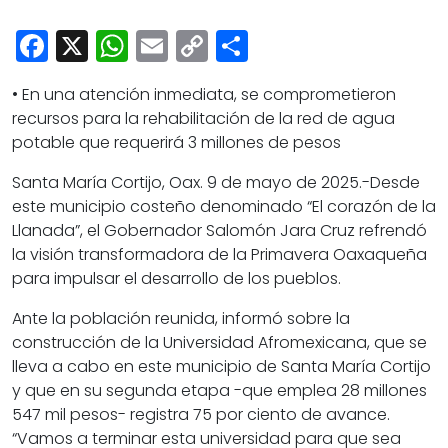
Cultura
Facebook
X
WhatsApp
Email
Copy
Share
Deportes
Link
Opinión
• En una atención inmediata, se comprometieron
recursos para la rehabilitación de la red de agua
potable que requerirá 3 millones de pesos
Santa María Cortijo, Oax. 9 de mayo de 2025.-Desde
este municipio costeño denominado “El corazón de la
Llanada”, el Gobernador Salomón Jara Cruz refrendó
la visión transformadora de la Primavera Oaxaqueña
para impulsar el desarrollo de los pueblos.
Ante la población reunida, informó sobre la
construcción de la Universidad Afromexicana, que se
lleva a cabo en este municipio de Santa María Cortijo
y que en su segunda etapa -que emplea 28 millones
547 mil pesos- registra 75 por ciento de avance.
“Vamos a terminar esta universidad para que sea