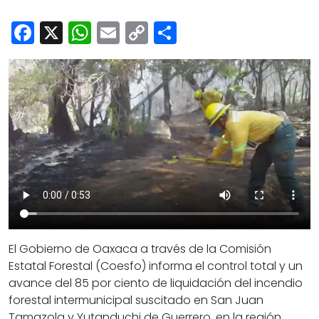
Cultura
Facebook
X
WhatsApp
Email
Copy
Share
Deportes
Link
Opinión
El Gobierno de Oaxaca a través de la Comisión
Estatal Forestal (Coesfo) informa el control total y un
avance del 85 por ciento de liquidación del incendio
forestal intermunicipal suscitado en San Juan
Tamazola y Yutanduchi de Guerrero, en la región