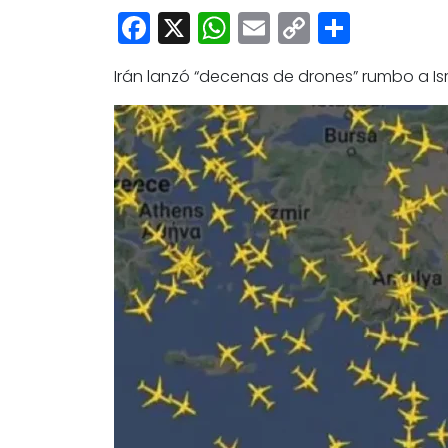
Facebook
X
WhatsApp
Email
Copy
Share
Link
Irán lanzó “decenas de drones” rumbo a Isra