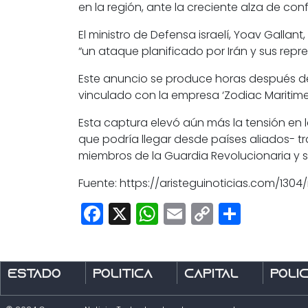
en la región, ante la creciente alza de conf
El ministro de Defensa israelí, Yoav Gallan
“un ataque planificado por Irán y sus repre
Este anuncio se produce horas después de
vinculado con la empresa ‘Zodiac Maritime
Esta captura elevó aún más la tensión en 
que podría llegar desde países aliados-
t
miembros de la Guardia Revolucionaria y se
Fuente: https://aristeguinoticias.com/13
Facebook
X
WhatsApp
Email
Copy
Share
Link
Estado
Política
Capital
Polic