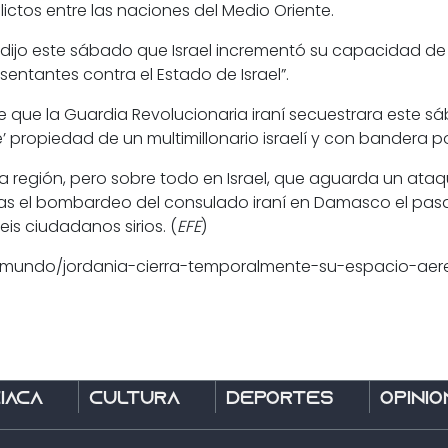
lictos entre las naciones del Medio Oriente.
t, dijo este sábado que
Israel incrementó su capacidad d
sentantes contra el Estado de Israel”.
 que la Guardia Revolucionaria iraní
secuestrara este sá
’ propiedad de un multimillonario israelí y con bandera 
la región, pero sobre todo en Israel, que aguarda un ataq
ras el bombardeo del consulado iraní en Damasco
el pasa
is ciudadanos sirios. (
EFE
)
04/mundo/jordania-cierra-temporalmente-su-espacio-aer
íaca
Cultura
Deportes
Opinió