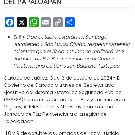
DEL PAPALOAPAN
Cultura
Deportes
Facebook
X
WhatsApp
Email
Copy
Share
Opinión
Link
El 8 y 9 de octubre estarán en Santiago
Jocotepec y San Lucas Ojitlán, respectivamente;
mientras que el 10 de octubre se realizará una
Jornada de Paz Penitenciaria en el Centro
Penitenciario de San Juan Bautista Tuxtepec
Oaxaca de Juárez, Oax., 3 de octubre de 2024.-
El
Gobierno de Oaxaca a través del Secretariado
Ejecutivo del Sistema Estatal de Seguridad Pública
(SESESP) llevará las Jornadas de Paz y Justicia para
Mujeres, Adolescentes y Niñas, así como como la
Jornada de Paz Penitenciaria a la región del
Papaloapan.
El 8 y 9 de octubre las Jornadas de Paz y Justicia