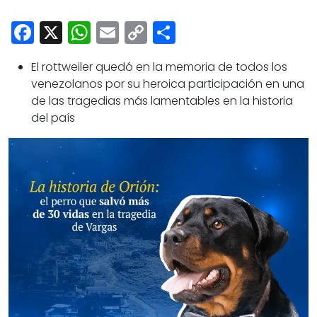
Cultura
Facebook
X
WhatsApp
Email
Copy
Share
Deportes
Link
Opinión
El rottweiler quedó en la memoria de todos los
venezolanos por su heroica participación en una
de las tragedias más lamentables en la historia
del país