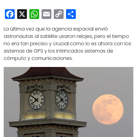
Cultura
Facebook
X
WhatsApp
Email
Copy
Share
Deportes
Link
Opinión
La última vez que la agencia espacial envió
astronautas al satélite usaron relojes, pero el tiempo
no era tan preciso y crucial como lo es ahora con los
sistemas de GPS y los intrincados sistemas de
cómputo y comunicaciones.