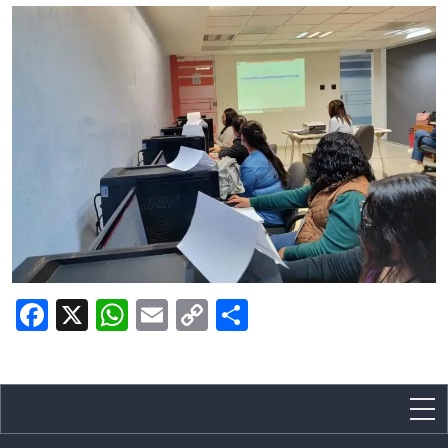
Facebook
X
WhatsApp
Email
Copy
Share
Link