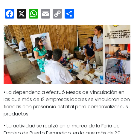
Cultura
Facebook
X
WhatsApp
Email
Copy
Share
Deportes
Link
Opinión
• La dependencia efectuó Mesas de Vinculación en
las que más de 12 empresas locales se vincularon con
tiendas con presencia estatal para comercializar sus
productos
• La actividad se realizó en el marco de la Feria del
Empleo de Puerto Escondido, en la que más de 30