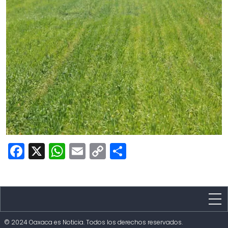
Facebook
X
WhatsApp
Email
Copy
Share
Link
Estado
© 2024 Oaxaca es Noticia. Todos los derechos reservados.