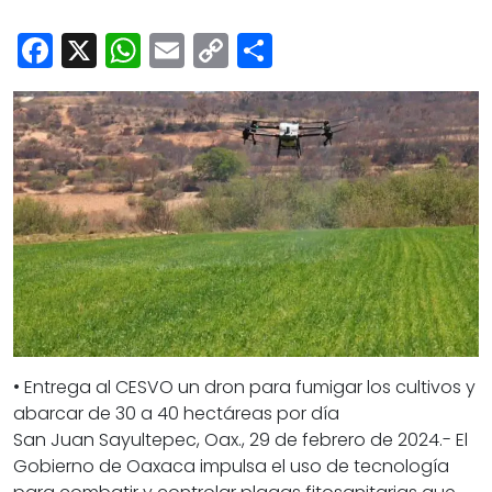
Cultura
Facebook
X
WhatsApp
Email
Copy
Share
Deportes
Link
Opinión
• Entrega al CESVO un dron para fumigar los cultivos y
abarcar de 30 a 40 hectáreas por día
San Juan Sayultepec, Oax., 29 de febrero de 2024.- El
Gobierno de Oaxaca impulsa el uso de tecnología